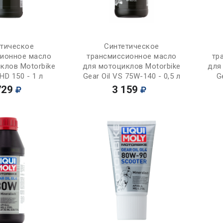
Купить
Купить
етическое
Синтетическое
сионное масло
трансмиссионное масло
тр
клов Motorbike
для мотоциклов Motorbike
для
 HD 150 - 1 л
Gear Oil VS 75W-140 - 0,5 л
G
729
3 159