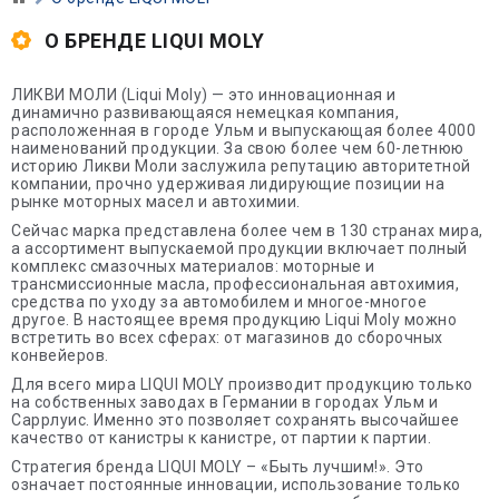
О БРЕНДЕ LIQUI MOLY
ЛИКВИ МОЛИ (Liqui Moly) — это инновационная и
динамично развивающаяся немецкая компания,
расположенная в городе Ульм и выпускающая более 4000
наименований продукции. За свою более чем 60-летнюю
историю Ликви Моли заслужила репутацию авторитетной
компании, прочно удерживая лидирующие позиции на
рынке моторных масел и автохимии.
Сейчас марка представлена более чем в 130 странах мира,
а ассортимент выпускаемой продукции включает полный
комплекс смазочных материалов: моторные и
трансмиссионные масла, профессиональная автохимия,
средства по уходу за автомобилем и многое-многое
другое. В настоящее время продукцию Liqui Moly можно
встретить во всех сферах: от магазинов до сборочных
конвейеров.
Для всего мира LIQUI MOLY производит продукцию только
на собственных заводах в Германии в городах Ульм и
Саррлуис. Именно это позволяет сохранять высочайшее
качество от канистры к канистре, от партии к партии.
Стратегия бренда LIQUI MOLY – «Быть лучшим!». Это
означает постоянные инновации, использование только