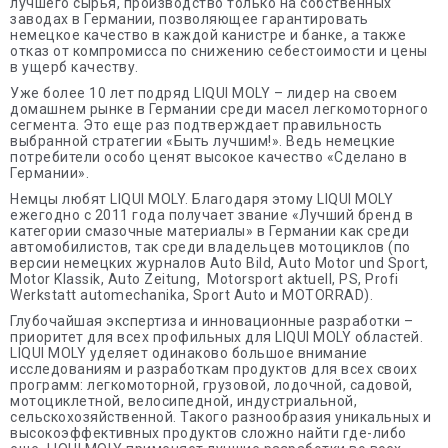
лучшего сырья, производство только на собственных
заводах в Германии, позволяющее гарантировать
немецкое качество в каждой канистре и банке, а также
отказ от компромисса по снижению себестоимости и цены
в ущерб качеству.
Уже более 10 лет подряд LIQUI MOLY – лидер на своем
домашнем рынке в Германии среди масел легкомоторного
сегмента. Это еще раз подтверждает правильность
выбранной стратегии «Быть лучшим!». Ведь немецкие
потребители особо ценят высокое качество «Сделано в
Германии».
Немцы любят LIQUI MOLY. Благодаря этому LIQUI MOLY
ежегодно с 2011 года получает звание «Лучший бренд в
категории смазочные материалы» в Германии как среди
автомобилистов, так среди владельцев мотоциклов (по
версии немецких журналов Auto Bild, Auto Motor und Sport,
Motor Klassik, Auto Zeitung, Motorsport aktuell, PS, Profi
Werkstatt automechanika, Sport Auto и MOTORRAD).
Глубочайшая экспертиза и инновационные разработки –
приоритет для всех профильных для LIQUI MOLY областей.
LIQUI MOLY уделяет одинаково большое внимание
исследованиям и разработкам продуктов для всех своих
программ: легкомоторной, грузовой, лодочной, садовой,
мотоциклетной, велосипедной, индустриальной,
сельскохозяйственной. Такого разнообразия уникальных и
высокоэффективных продуктов сложно найти где-либо