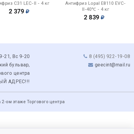
Купить
Купить
ифриз C31 LEC-II - 4 кг
Антифриз Lopal E8110 EVC-
II-40℃ - 4 кг
2 379
2 839
9-21, Вс 9-20
8 (495) 922-19-08
кий бульвар,
geecint@mail.ru
гового центра
ЫЙ АДРЕС!!!
 2-ом этаже Торгового центра