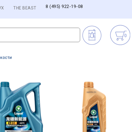
8 (495) 922-19-08
VX
THE BEAST
0
кости