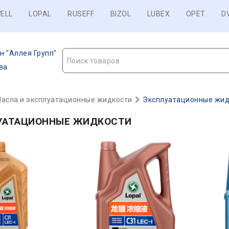
ELL
LOPAL
RUSEFF
BIZOL
LUBEX
OPET
D
н "Аллея Групп"
Поиск товаров
ва
асла и эксплуатационные жидкости
Эксплуатационные жид
УАТАЦИОННЫЕ ЖИДКОСТИ