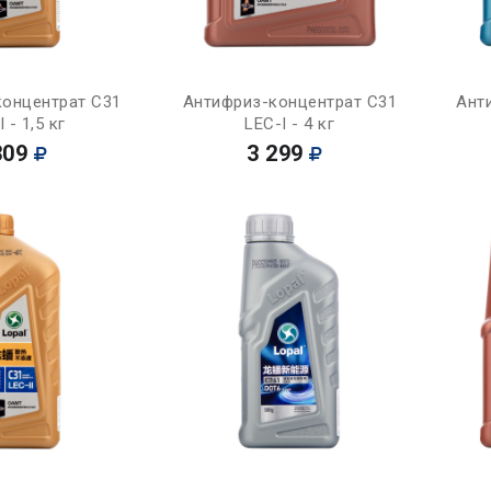
Купить
Купить
концентрат C31
Антифриз-концентрат C31
Ант
 - 1,5 кг
LEC-I - 4 кг
309
3 299