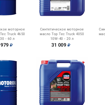
Купить
Купить
ское моторное
Синтетическое моторное
Син
Tec Truck 4650
масло Top Tec Truck 4050
мас
30 - 60 л
10W-40 - 20 л
 979
31 009