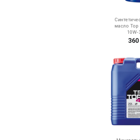
Синтетиче
масло Top 
10W-3
360