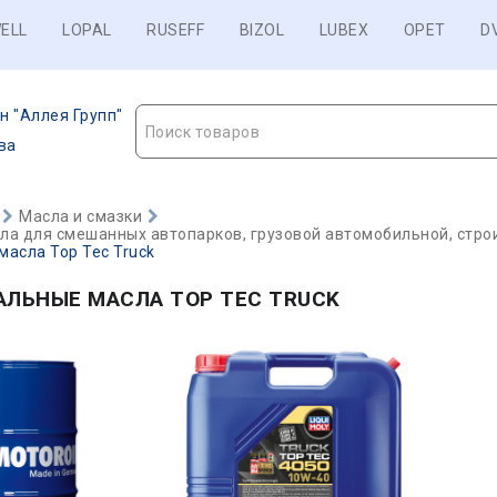
ELL
LOPAL
RUSEFF
BIZOL
LUBEX
OPET
D
н "Аллея Групп"
Поиск товаров
ва
Масла и смазки
а для смешанных автопарков, грузовой автомобильной, строи
асла Top Tec Truck
АЛЬНЫЕ МАСЛА TOP TEC TRUCK