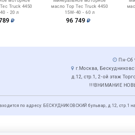
ное моторное
Минеральное моторное
Ми
Tec Truck 4450
масло Top Tec Truck 4450
мас
40 - 20 л
15W-40 - 60 л
789
96 749
Пн-Сб 
г.Москва, Бескудниковс
д.12, стр.1, 2-ой этаж Тор
!!!ВНИМАНИЕ НОВ
одится по адресу: БЕСКУДНИКОВСКИЙ бульвар, д.12, стр.1 на