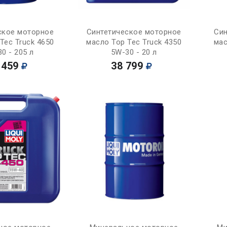
Купить
Купить
ское моторное
Синтетическое моторное
Син
Tec Truck 4650
масло Top Tec Truck 4350
мас
0 - 205 л
5W-30 - 20 л
 459
38 799
Купить
Купить