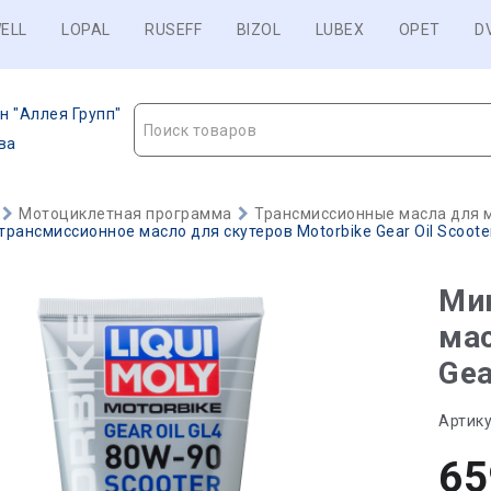
ELL
LOPAL
RUSEFF
BIZOL
LUBEX
OPET
D
н "Аллея Групп"
Поиск товаров
ва
Мотоциклетная программа
Трансмиссионные масла для 
рансмиссионное масло для скутеров Motorbike Gear Oil Scooter
Ми
мас
Gea
Артику
65