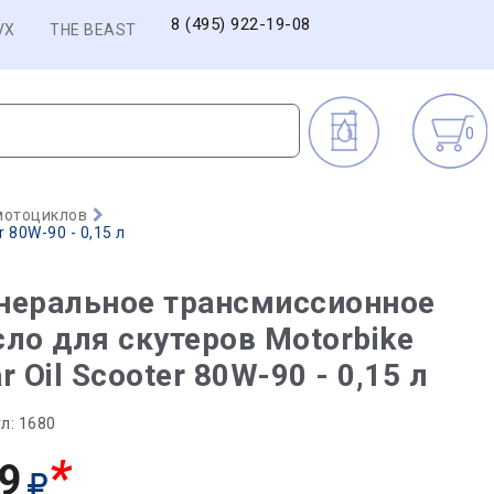
8 (495) 922-19-08
VX
THE BEAST
0
мотоциклов
 80W-90 - 0,15 л
неральное трансмиссионное
ло для скутеров Motorbike
r Oil Scooter 80W-90 - 0,15 л
л:
1680
*
9