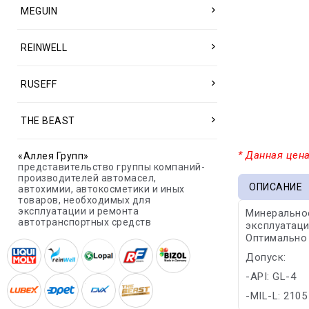
MEGUIN
REINWELL
RUSEFF
THE BEAST
* Данная цена
«Аллея Групп»
представительство группы компаний-
производителей автомасел,
ОПИСАНИЕ
автохимии, автокосметики и иных
товаров, необходимых для
эксплуатации и ремонта
Минеральное
автотранспортных средств
эксплуатаци
Оптимально 
Допуск:
-API: GL-4
-MIL-L: 2105