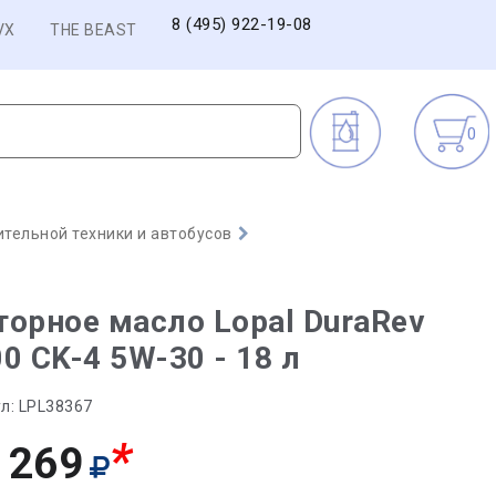
8 (495) 922-19-08
VX
THE BEAST
0
тельной техники и автобусов
орное масло Lopal DuraRev
0 CK-4 5W-30 - 18 л
л:
LPL38367
*
 269