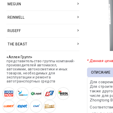
MEGUIN
REINWELL
RUSEFF
THE BEAST
«Аллея Групп»
* Данная цена
представительство группы компаний-
производителей автомасел,
автохимии, автокосметики и иных
ОПИСАНИЕ
товаров, необходимых для
эксплуатации и ремонта
автотранспортных средств
Для совреме
Для строите
также друго
числе для р
Zhongtong B
Соответстви