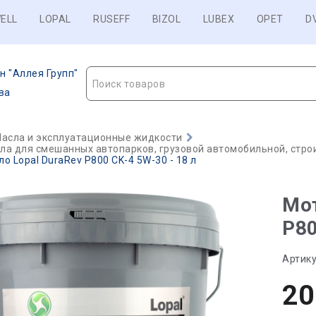
ELL
LOPAL
RUSEFF
BIZOL
LUBEX
OPET
D
н "Аллея Групп"
Поиск товаров
ва
асла и эксплуатационные жидкости
а для смешанных автопарков, грузовой автомобильной, строи
о Lopal DuraRev P800 CK-4 5W-30 - 18 л
Мот
P80
Артику
20