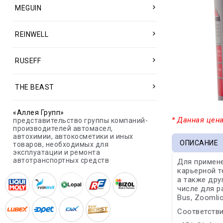
MEGUIN
REINWELL
RUSEFF
THE BEAST
«Аллея Групп»
* Данная цена
представительство группы компаний-
производителей автомасел,
автохимии, автокосметики и иных
ОПИСАНИЕ
товаров, необходимых для
эксплуатации и ремонта
автотранспортных средств
Для примене
карьерной т
а также дру
числе для р
Bus, Zoomli
Соответстви