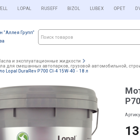
ELL
LOPAL
RUSEFF
BIZOL
LUBEX
OPET
D
н "Аллея Групп"
Поиск товаров
ва
асла и эксплуатационные жидкости
а для смешанных автопарков, грузовой автомобильной, строи
о Lopal DuraRev P700 CI-4 15W-40 - 18 л
Мот
P70
Артику
13