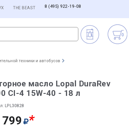
8 (495) 922-19-08
VX
THE BEAST
0
тельной техники и автобусов
орное масло Lopal DuraRev
0 CI-4 15W-40 - 18 л
л:
LPL30828
*
 799