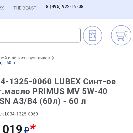
8 (495) 922-19-08
VX
THE BEAST
0
ей и лёгких грузовиков
 - 60 л
4-1325-0060 LUBEX Синт-ое
т.масло PRIMUS MV 5W-40
SN A3/B4 (60л) - 60 л
л:
L034-1325-0060
*
 019