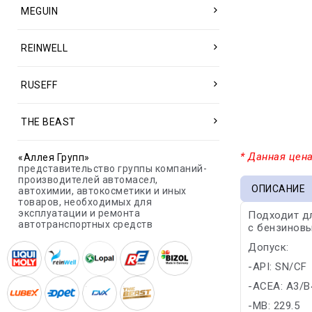
MEGUIN
REINWELL
RUSEFF
THE BEAST
* Данная цена
«Аллея Групп»
представительство группы компаний-
производителей автомасел,
ОПИСАНИЕ
автохимии, автокосметики и иных
товаров, необходимых для
эксплуатации и ремонта
Подходит дл
автотранспортных средств
с бензиновы
Допуск:
-API: SN/CF
-ACEA: A3/B
-MB: 229.5