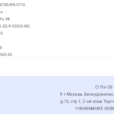
 0700/RN 0710
е:
ife-98
35-Z2/9.55535-M2
25
40
/505 00
Пн-Сб 
г.Москва, Бескудниковс
д.12, стр.1, 2-ой этаж Тор
!!!ВНИМАНИЕ НОВ