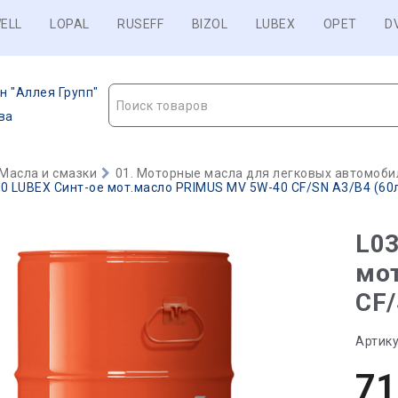
ELL
LOPAL
RUSEFF
BIZOL
LUBEX
OPET
D
н "Аллея Групп"
Поиск товаров
ва
Масла и смазки
01. Моторные масла для легковых автомобил
0 LUBEX Синт-ое мот.масло PRIMUS MV 5W-40 CF/SN A3/B4 (60л)
L03
мо
CF/
Артику
71