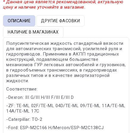
* Данная цена является рекомендованной, актуальную
цену и наличие уточняйте в магазине.
ОПИСАНИЕ
ДРУГИЕ ФАСОВКИ
НАЛИЧИЕ В МАГАЗИНАХ
Полусинтетическая жидкость стандартный вязкости
для автоматических трансмиссий, усилителей руля и
гидроприводов. Применима в АКПП традиционных
конструкций, подавляющем большинстве
механизмов ГУР легковых автомобилей и грузовиков,
в гидрообъемных трансмиссиях, в гидроприводах
различных типов и в качестве амортизаторной
жидкости.
Соответствие:
-Dexron: III G/III H/III F/III E/III D
-ZF: TE-ML 02F/TE-ML 04D/TE-ML 09/TE-ML 11A/TE-ML
14A/TE-ML 17C
-Caterpillar: TO-2
-Ford: ESP-M2C166 H/Mercon/ESP-M2C138CJ