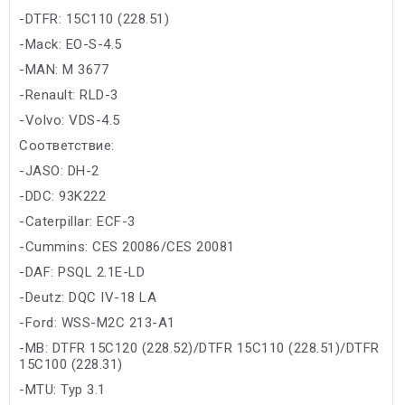
-DTFR: 15C110 (228.51)
-Mack: EO-S-4.5
-MAN: M 3677
-Renault: RLD-3
-Volvo: VDS-4.5
Соответствие:
-JASO: DH-2
-DDC: 93K222
-Caterpillar: ECF-3
-Cummins: CES 20086/CES 20081
-DAF: PSQL 2.1E-LD
-Deutz: DQC IV-18 LA
-Ford: WSS-M2C 213-A1
-MB: DTFR 15C120 (228.52)/DTFR 15C110 (228.51)/DTFR
15C100 (228.31)
-MTU: Typ 3.1