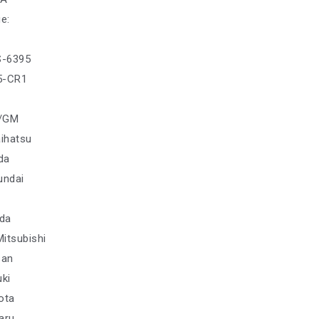
е:
S-6395
35-CR1
M/GM
aihatsu
da
undai
da
Mitsubishi
san
uki
ota
aru