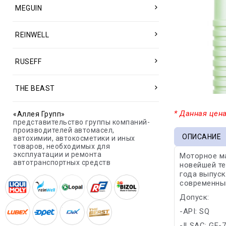
MEGUIN
REINWELL
RUSEFF
THE BEAST
* Данная цена
«Аллея Групп»
представительство группы компаний-
производителей автомасел,
ОПИСАНИЕ
автохимии, автокосметики и иных
товаров, необходимых для
эксплуатации и ремонта
Моторное м
автотранспортных средств
новейшей те
года выпуск
современным
Допуск:
-API: SQ
-ILSAC: GF-