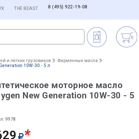
8 (495) 922-19-08
VX
THE BEAST
0
й и лёгких грузовиков
Фирменные масла
eneration 10W-30 - 5 л
тетическое моторное масло
ygen New Generation 10W-30 - 5
л:
9978
*
629