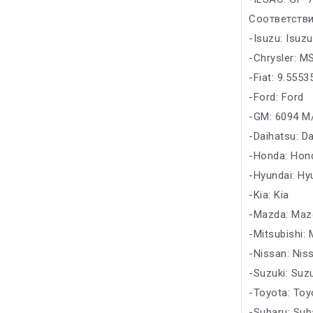
Соответстви
-Isuzu: Isuzu
-Chrysler: M
-Fiat: 9.555
-Ford: Ford
-GM: 6094 
-Daihatsu: D
-Honda: Hon
-Hyundai: Hy
-Kia: Kia
-Mazda: Maz
-Mitsubishi: 
-Nissan: Nis
-Suzuki: Suz
-Toyota: Toy
-Subaru: Sub