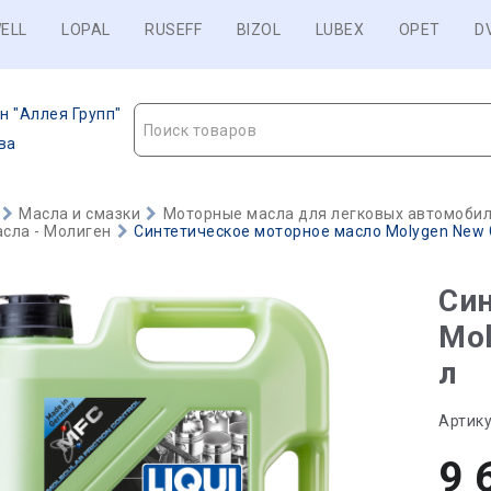
ELL
LOPAL
RUSEFF
BIZOL
LUBEX
OPET
D
н "Аллея Групп"
Поиск товаров
ва
Масла и смазки
Моторные масла для легковых автомобиле
сла - Молиген
Синтетическое моторное масло Molygen New G
Син
Mol
л
Артику
9 