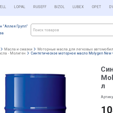
ELL
LOPAL
RUSEFF
BIZOL
LUBEX
OPET
D
н "Аллея Групп"
Поиск товаров
ва
Масла и смазки
Моторные масла для легковых автомобиле
сла - Молиген
Синтетическое моторное масло Molygen New G
Син
Mol
л
Артику
10