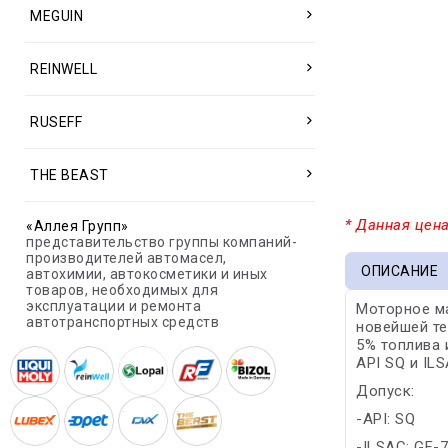
MEGUIN
REINWELL
RUSEFF
THE BEAST
* Данная цена
«Аллея Групп»
представительство группы компаний-
производителей автомасел,
ОПИСАНИЕ
автохимии, автокосметики и иных
товаров, необходимых для
эксплуатации и ремонта
Моторное м
автотранспортных средств
новейшей те
5% топлива
API SQ и IL
Допуск:
-API: SQ
-ILSAC: GF-