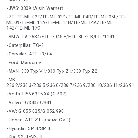
-JWS: 3309 (Aisin Warner)
-ZF: TE-ML 02F/TE-ML 03D/TE-ML 04D/TE-ML 05L/TE-
ML 09/TE-ML 11A/TE-ML 11B/TE-ML 14A/TE-ML
14B/TE-ML 17C
-BMW: LA 2634/ETL-7045 E/ETL-8072 B/LT 71141
-Caterpillar: TO-2
-Chrysler: ATF +3/+4
-Ford: Mercon V
-MAN: 339 Typ V1/339 Typ Z1/339 Typ Z2
-MB:
236.2/236.3/236.5/236.6/236.7/236.9/236.10/236.11/236.91
-Voith: H55.6335.XX (G 607)
-Volvo: 97340/97341
-VW: G 055 025/G 052 990
-Honda: ATF Z1 (кроме CVT)
-Hyundai: SP II/SP III
-Kia: SP-II/SP-III