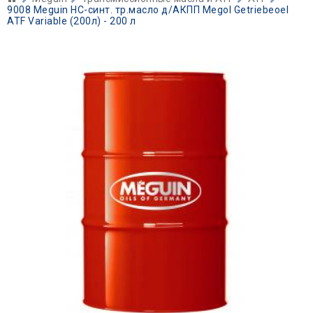
9008 Meguin НС-синт. тр.масло д/АКПП Megol Getriebeoel
ATF Variable (200л) - 200 л