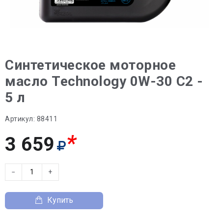
Синтетическое моторное
масло Technology 0W-30 C2 -
5 л
Артикул:
88411
*
3 659
−
+
Купить