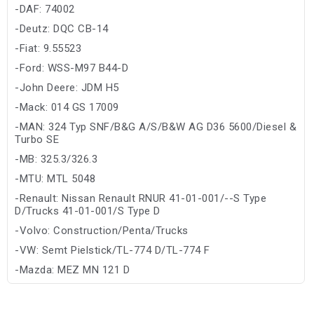
-DAF: 74002
-Deutz: DQC CB-14
-Fiat: 9.55523
-Ford: WSS-M97 B44-D
-John Deere: JDM H5
-Mack: 014 GS 17009
-MAN: 324 Typ SNF/B&G A/S/B&W AG D36 5600/Diesel &
Turbo SE
-MB: 325.3/326.3
-MTU: MTL 5048
-Renault: Nissan Renault RNUR 41-01-001/--S Type
D/Trucks 41-01-001/S Type D
-Volvo: Construction/Penta/Trucks
-VW: Semt Pielstick/TL-774 D/TL-774 F
-Mazda: MEZ MN 121 D
-Mitsubishi: Mitsubishi Heavy Industry (MHI)
-Suzuki: Suzuki