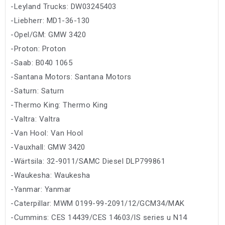
-Leyland Trucks: DW03245403
-Liebherr: MD1-36-130
-Opel/GM: GMW 3420
-Proton: Proton
-Saab: B040 1065
-Santana Motors: Santana Motors
-Saturn: Saturn
-Thermo King: Thermo King
-Valtra: Valtra
-Van Hool: Van Hool
-Vauxhall: GMW 3420
-Wärtsila: 32-9011/SAMC Diesel DLP799861
-Waukesha: Waukesha
-Yanmar: Yanmar
-Caterpillar: MWM 0199-99-2091/12/GCM34/MAK
-Cummins: CES 14439/CES 14603/IS series u N14