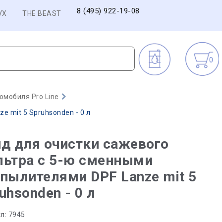
8 (495) 922-19-08
VX
THE BEAST
0
омобиля Pro Line
 mit 5 Spruhsonden - 0 л
д для очистки сажевого
льтра с 5-ю сменными
пылителями DPF Lanze mit 5
uhsonden - 0 л
л:
7945