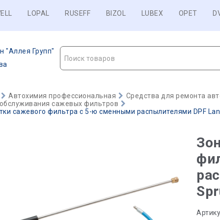
ELL
LOPAL
RUSEFF
BIZOL
LUBEX
OPET
D
н "Аллея Групп"
Поиск товаров
ва
Автохимия профессиональная
Средства для ремонта авт
 обслуживания сажевых фильтров
тки сажевого фильтра с 5-ю сменными распылителями DPF Lanze
Зон
фи
рас
Spr
Артику