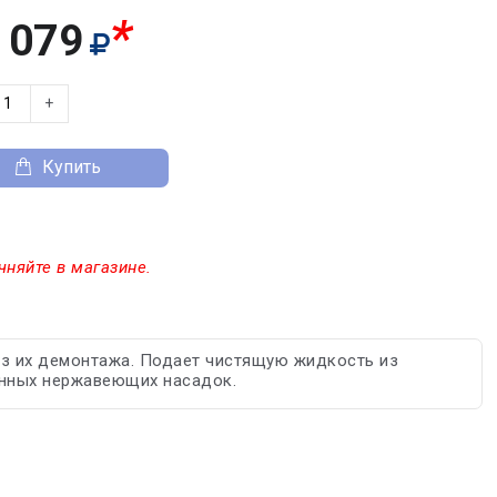
*
 079
+
Купить
чняйте в магазине.
ез их демонтажа. Подает чистящую жидкость из
менных нержавеющих насадок.