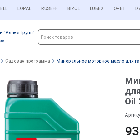
ELL
LOPAL
RUSEFF
BIZOL
LUBEX
OPET
D
н "Аллея Групп"
Поиск товаров
ва
Садовая программа
Минеральное моторное масло для газ
Ми
для
Oil
Артику
93