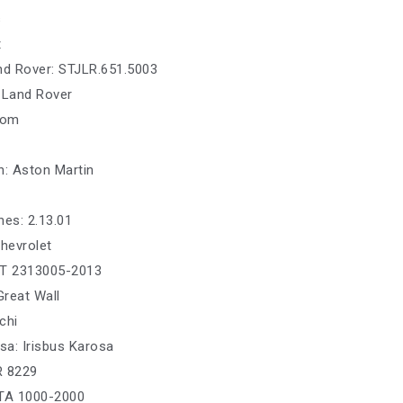
s
t
nd Rover: STJLR.651.5003
 Land Rover
dom
n: Aston Martin
nes: 2.13.01
Chevrolet
PT 2313005-2013
Great Wall
achi
sa: Irisbus Karosa
R 8229
 TA 1000-2000