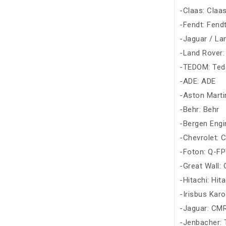
-Claas: Claa
-Fendt: Fend
-Jaguar / La
-Land Rover:
-TEDOM: Te
-ADE: ADE
-Aston Marti
-Behr: Behr
-Bergen Engi
-Chevrolet: 
-Foton: Q-F
-Great Wall: 
-Hitachi: Hit
-Irisbus Karo
-Jaguar: CM
-Jenbacher: