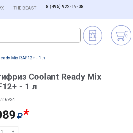
8 (495) 922-19-08
VX
THE BEAST
0
eady Mix RAF12+ - 1 л
ифриз Coolant Ready Mix
12+ - 1 л
л:
6924
*
089
+