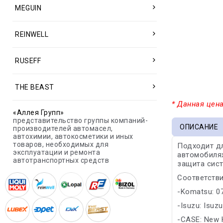
MEGUIN
REINWELL
RUSEFF
THE BEAST
* Данная цена
«Аллея Групп»
представительство группы компаний-
ОПИСАНИЕ
производителей автомасел,
автохимии, автокосметики и иных
товаров, необходимых для
Подходит дл
эксплуатации и ремонта
автомобилях
автотранспортных средств
защита сис
Соответстви
-Komatsu: 07
-Isuzu: Isuzu
-CASE: New 