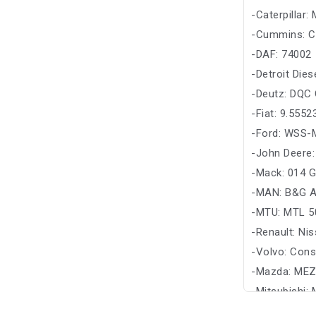
-Caterpilla
-Cummins: C
-DAF: 74002
-Detroit Die
-Deutz: DQC
-Fiat: 9.5552
-Ford: WSS-
-John Deere
-Mack: 014 
-MAN: B&G A
-MTU: MTL 5
-Renault: Ni
-Volvo: Cons
-Mazda: MEZ
-Mitsubishi: 
-Suzuki: Suz