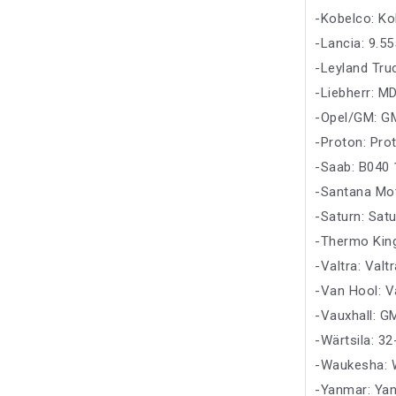
-Kobelco: Ko
-Lancia: 9.5
-Leyland Tr
-Liebherr: M
-Opel/GM: G
-Proton: Pro
-Saab: B040
-Santana Mo
-Saturn: Sat
-Thermo Kin
-Valtra: Valt
-Van Hool: V
-Vauxhall: 
-Wärtsila: 
-Waukesha:
-Yanmar: Ya