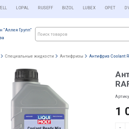
ELL
LOPAL
RUSEFF
BIZOL
LUBEX
OPET
D
н "Аллея Групп"
Поиск товаров
ва
Специальные жидкости
Антифризы
Антифриз Coolant R
Ант
RAF
Артику
1 
−