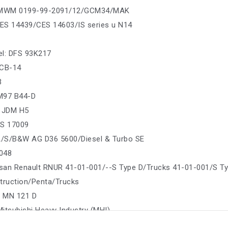
r: MWM 0199-99-2091/12/GCM34/MAK
ES 14439/CES 14603/IS series u N14
sel: DFS 93K217
 CB-14
3
M97 B44-D
: JDM H5
GS 17009
/S/B&W AG D36 5600/Diesel & Turbo SE
048
ssan Renault RNUR 41-01-001/--S Type D/Trucks 41-01-001/S T
truction/Penta/Trucks
 MN 121 D
Mitsubishi Heavy Industry (MHI)
uki