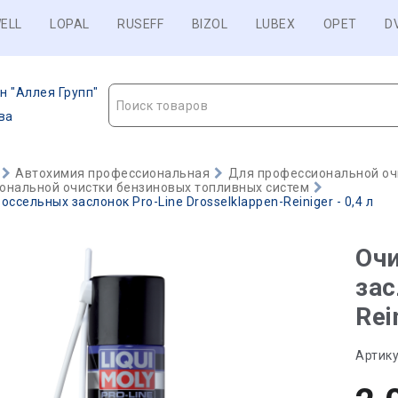
ELL
LOPAL
RUSEFF
BIZOL
LUBEX
OPET
D
н "Аллея Групп"
Поиск товаров
ва
Автохимия профессиональная
Для профессиональной оч
ональной очистки бензиновых топливных систем
ссельных заслонок Pro-Line Drosselklappen-Reiniger - 0,4 л
Оч
зас
Rei
Артику