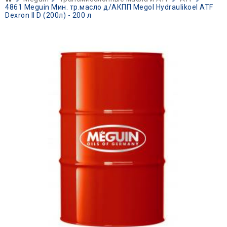
4861 Meguin Мин. тр.масло д/АКПП Megol Hydraulikoel ATF
Dexron II D (200л) - 200 л