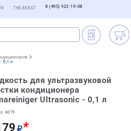
8 (495) 922-19-08
VX
THE BEAST
0
ондиционеров
 0,1 л
кость для ультразвуковой
стки кондиционера
mareiniger Ultrasonic - 0,1 л
л:
4079
*
179