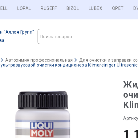
ELL
LOPAL
RUSEFF
BIZOL
LUBEX
OPET
D
н "Аллея Групп"
Поиск товаров
ва
Автохимия профессиональная
Для очистки и заправки к
ультразвуковой очистки кондиционера Klimareiniger Ultrasonic -
Жид
очи
Kli
Артику
1 