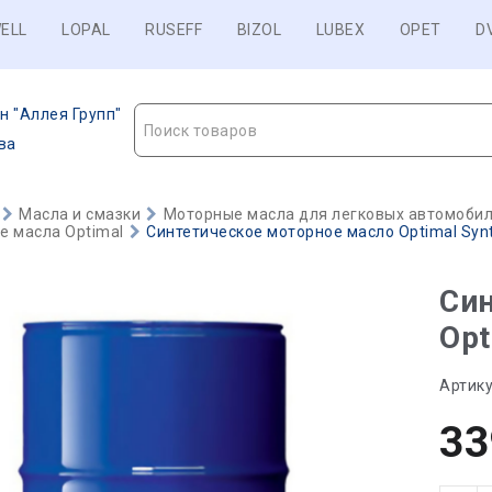
ELL
LOPAL
RUSEFF
BIZOL
LUBEX
OPET
D
н "Аллея Групп"
Поиск товаров
ва
Масла и смазки
Моторные масла для легковых автомобиле
е масла Optimal
Синтетическое моторное масло Optimal Synt
Син
Opt
Артику
33