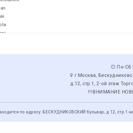
san
uki
ota
aru
Пн-Сб 
г.Москва, Бескудниковс
д.12, стр.1, 2-ой этаж Тор
!!!ВНИМАНИЕ НОВ
одится по адресу: БЕСКУДНИКОВСКИЙ бульвар, д.12, стр.1 на