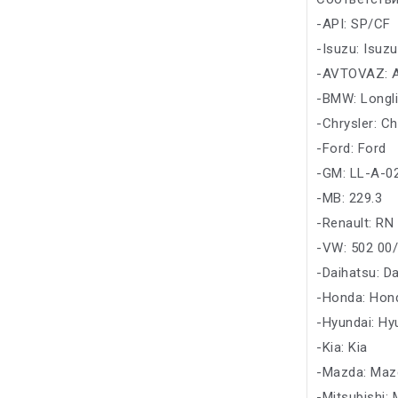
-API: SP/CF
-Isuzu: Isuzu
-AVTOVAZ: 
-BMW: Longl
-Chrysler: Ch
-Ford: Ford
-GM: LL-A-0
-MB: 229.3
-Renault: RN
-VW: 502 00
-Daihatsu: D
-Honda: Hon
-Hyundai: Hy
-Kia: Kia
-Mazda: Maz
-Mitsubishi: 