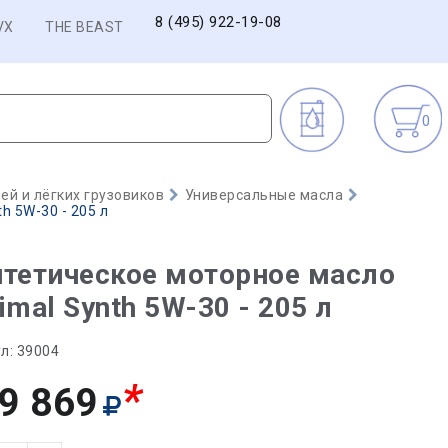
8 (495) 922-19-08
VX
THE BEAST
0
й и лёгких грузовиков
Универсальные масла
h 5W-30 - 205 л
тетическое моторное масло
imal Synth 5W-30 - 205 л
л:
39004
*
9 869