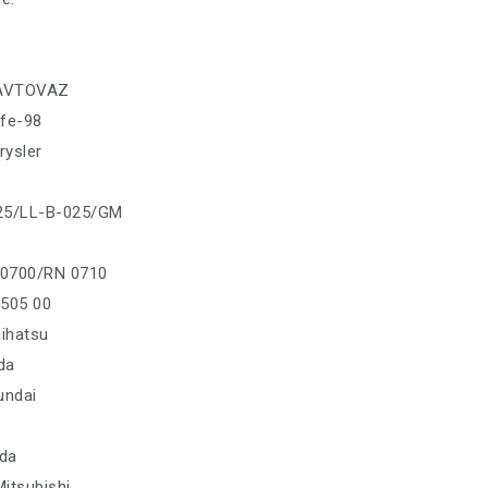
AVTOVAZ
ife-98
rysler
25/LL-B-025/GM
 0700/RN 0710
/505 00
aihatsu
da
undai
da
Mitsubishi