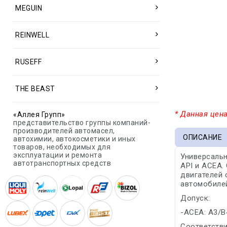
MEGUIN
REINWELL
RUSEFF
THE BEAST
* Данная цена
«Аллея Групп»
представительство группы компаний-
производителей автомасел,
ОПИСАНИЕ
автохимии, автокосметики и иных
товаров, необходимых для
эксплуатации и ремонта
Универсаль
автотранспортных средств
API и ACEA.
двигателей 
автомобиле
Допуск:
-ACEA: A3/B
Соответстви