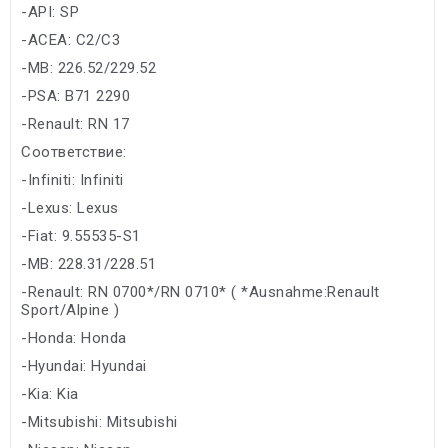
-API: SP
-ACEA: C2/C3
-MB: 226.52/229.52
-PSA: B71 2290
-Renault: RN 17
Соответствие:
-Infiniti: Infiniti
-Lexus: Lexus
-Fiat: 9.55535-S1
-MB: 228.31/228.51
-Renault: RN 0700*/RN 0710* ( *Ausnahme:Renault
Sport/Alpine )
-Honda: Honda
-Hyundai: Hyundai
-Kia: Kia
-Mitsubishi: Mitsubishi