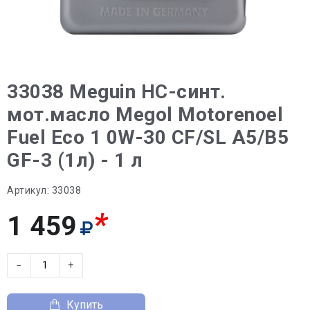
33038 Meguin НС-синт.
мот.масло Megol Motorenoel
Fuel Eco 1 0W-30 CF/SL A5/B5
GF-3 (1л) - 1 л
Артикул:
33038
*
1 459
−
+
Купить