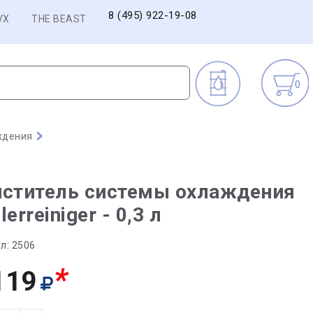
8 (495) 922-19-08
VX
THE BEAST
0
ждения
иститель системы охлаждения
lerreiniger - 0,3 л
л:
2506
*
119