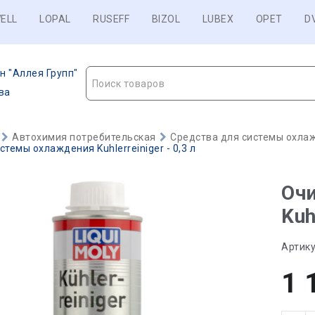
ELL
LOPAL
RUSEFF
BIZOL
LUBEX
OPET
D
н "Аллея Групп"
Поиск товаров
ва
Автохимия потребительская
Средства для системы охла
темы охлаждения Kuhlerreiniger - 0,3 л
Оч
Kuh
Артику
1 