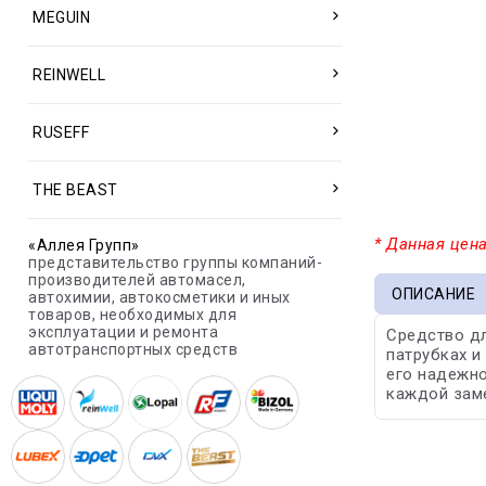
MEGUIN
REINWELL
RUSEFF
THE BEAST
* Данная цена
«Аллея Групп»
представительство группы компаний-
производителей автомасел,
ОПИСАНИЕ
автохимии, автокосметики и иных
товаров, необходимых для
эксплуатации и ремонта
Средство дл
автотранспортных средств
патрубках и
его надежно
каждой зам