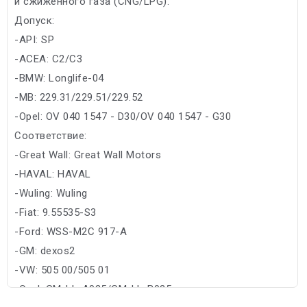
и сжиженного газа (CNG/LPG).
Допуск:
-API: SP
-ACEA: C2/C3
-BMW: Longlife-04
-MB: 229.31/229.51/229.52
-Opel: OV 040 1547 - D30/OV 040 1547 - G30
Соответствие:
-Great Wall: Great Wall Motors
-HAVAL: HAVAL
-Wuling: Wuling
-Fiat: 9.55535-S3
-Ford: WSS-M2C 917-A
-GM: dexos2
-VW: 505 00/505 01
-Opel: GM-LL-A025/GM-LL-B025