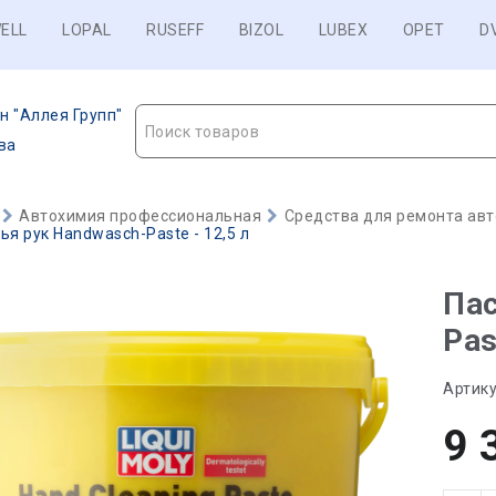
ELL
LOPAL
RUSEFF
BIZOL
LUBEX
OPET
D
н "Аллея Групп"
Поиск товаров
ва
Автохимия профессиональная
Средства для ремонта авт
ья рук Handwasch-Paste - 12,5 л
Пас
Pas
Артику
9 