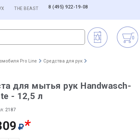
8 (495) 922-19-08
VX
THE BEAST
0
омобиля Pro Line
Средства для рук
та для мытья рук Handwasch-
te - 12,5 л
л:
2187
*
309