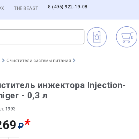
8 (495) 922-19-08
VX
THE BEAST
0
)
Очистители системы питания
ститель инжектора Injection-
niger - 0,3 л
л:
1993
*
269