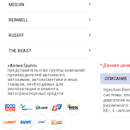
MEGUIN
REINWELL
RUSEFF
THE BEAST
* Данная цена
«Аллея Групп»
представительство группы компаний-
производителей автомасел,
ОПИСАНИЕ
автохимии, автокосметики и иных
товаров, необходимых для
эксплуатации и ремонта
Injection R
автотранспортных средств
системы: пл
двигателя н
различного 
KE-, L-Jetr