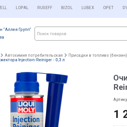
ELL
LOPAL
RUSEFF
BIZOL
LUBEX
OPET
D
н "Аллея Групп"
Поиск товаров
ва
Автохимия потребительская
Присадки в топливо (бензин
ектора Injection-Reiniger - 0,3 л
Очи
Rei
Артику
1 