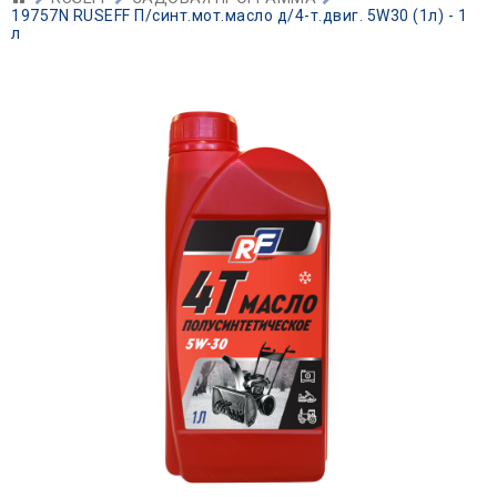
19757N RUSEFF П/синт.мот.масло д/4-т.двиг. 5W30 (1л) - 1
л