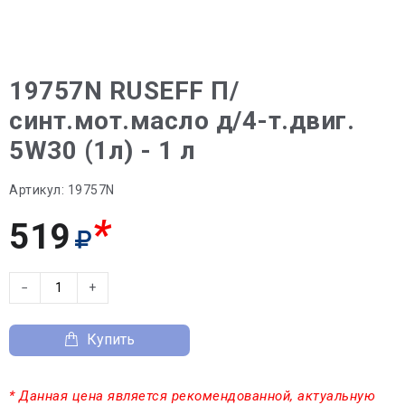
19757N RUSEFF П/
синт.мот.масло д/4-т.двиг.
5W30 (1л) - 1 л
Артикул:
19757N
*
519
−
+
Купить
* Данная цена является рекомендованной, актуальную