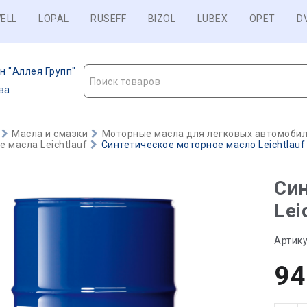
ELL
LOPAL
RUSEFF
BIZOL
LUBEX
OPET
D
н "Аллея Групп"
Поиск товаров
ва
Масла и смазки
Моторные масла для легковых автомобиле
 масла Leichtlauf
Синтетическое моторное масло Leichtlauf 
Син
Lei
Артику
94