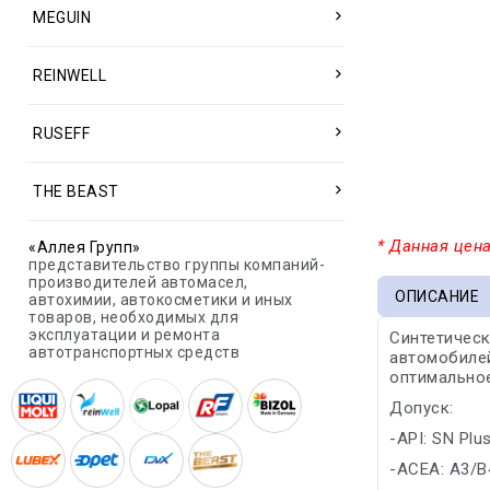
MEGUIN
REINWELL
RUSEFF
THE BEAST
* Данная цена
«Аллея Групп»
представительство группы компаний-
производителей автомасел,
ОПИСАНИЕ
автохимии, автокосметики и иных
товаров, необходимых для
эксплуатации и ремонта
Синтетичес
автотранспортных средств
автомобилей
оптимальное
Допуск:
-API: SN Plu
-ACEA: A3/B