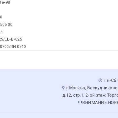
ife-98
40
/505 00
е:
25/LL-B-025
 0700/RN 0710
Пн-Сб 
г.Москва, Бескудниковс
д.12, стр.1, 2-ой этаж Тор
!!!ВНИМАНИЕ НОВ