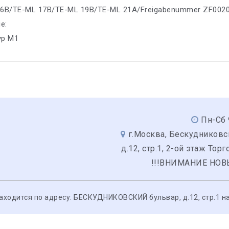
16B/TE-ML 17B/TE-ML 19B/TE-ML 21A/Freigabenummer ZF002
е:
yp M1
Пн-Сб 
г.Москва, Бескудниковс
д.12, стр.1, 2-ой этаж Тор
!!!ВНИМАНИЕ НОВ
одится по адресу: БЕСКУДНИКОВСКИЙ бульвар, д.12, стр.1 на