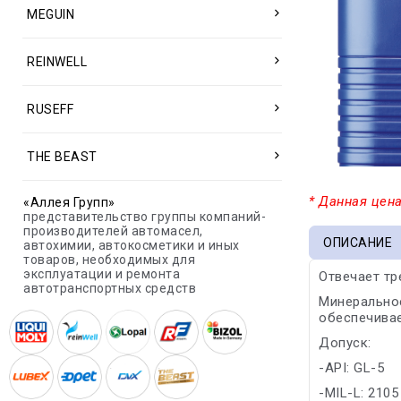
MEGUIN
REINWELL
RUSEFF
THE BEAST
* Данная цена
«Аллея Групп»
представительство группы компаний-
производителей автомасел,
ОПИСАНИЕ
автохимии, автокосметики и иных
товаров, необходимых для
эксплуатации и ремонта
Отвечает т
автотранспортных средств
Минеральное
обеспечива
Допуск:
-API: GL-5
-MIL-L: 2105