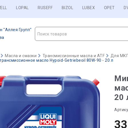
ELL
LOPAL
RUSEFF
BIZOL
LUBEX
OPET
D
н "Аллея Групп"
Поиск товаров
ва
Масла и смазки
Трансмиссионные масла и ATF
Для МКП
рансмиссионное масло Hypoid-Getriebeoil 80W-90 - 20 л
Ми
мас
20 
Артику
33