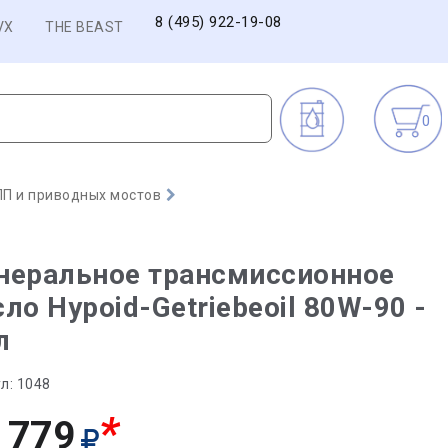
8 (495) 922-19-08
VX
THE BEAST
0
П и приводных мостов
неральное трансмиссионное
ло Hypoid-Getriebeoil 80W-90 -
л
л:
1048
*
 779